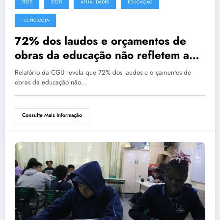
2025
2026
ATUALIDADES
EDUCAÇAO
TECNOLOGIA
72% dos laudos e orçamentos de
obras da educação não refletem a
realidade, aponta CGU
Relatório da CGU revela que 72% dos laudos e orçamentos de
obras da educação não…
Consulte Mais Informação