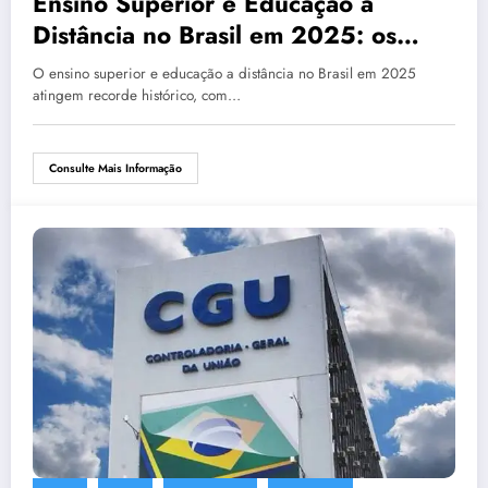
Ensino Superior e Educação a
Distância no Brasil em 2025: os
novos caminhos do aprendizado
O ensino superior e educação a distância no Brasil em 2025
universitário
atingem recorde histórico, com…
Consulte Mais Informação