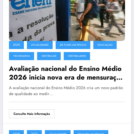
2026
ATUALIDADES
DE TUDO UM POUCO
EDUCAÇAO
TECNOLOGIA
VESTIBULAR
VESTIBULARES
Avaliação nacional do Ensino Médio
2026 inicia nova era de mensuração
da aprendizagem e correção das
A avaliação nacional do Ensino Médio 2026 cria um novo padrão
desigualdades educacionais
de qualidade ao medir…
Consulte Mais Informação
2025
2026
ATUALIDADES
DE TUDO UM POUCO