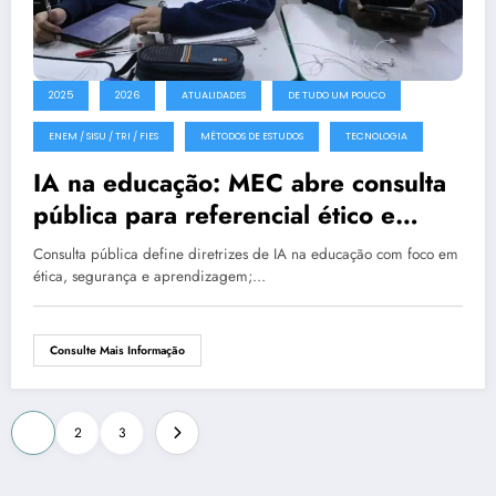
2025
2026
ATUALIDADES
DE TUDO UM POUCO
ENEM / SISU / TRI / FIES
MÉTODOS DE ESTUDOS
TECNOLOGIA
IA na educação: MEC abre consulta
pública para referencial ético e
seguro
Consulta pública define diretrizes de IA na educação com foco em
ética, segurança e aprendizagem;…
Consulte Mais Informação
Paginação
1
2
3
de