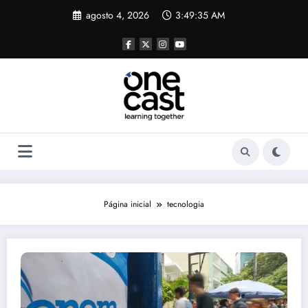
Pular
agosto 4, 2026
3:49:36 AM
para
o
conteúdo
Página inicial
tecnologia