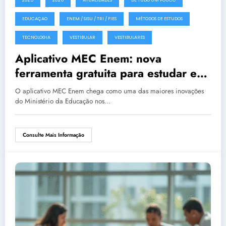
EDUCAÇAO
ENEM / SISU / TRI / FIES
MÉTODOS DE ESTUDOS
TECNOLOGIA
VESTIBULAR
VESTIBULARES
Aplicativo MEC Enem: nova
ferramenta gratuita para estudar e
simular o exame nacional
O aplicativo MEC Enem chega como uma das maiores inovações
do Ministério da Educação nos…
Consulte Mais Informação