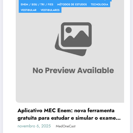
ENEM / SISU / TRI / FIES
MÉTODOS DE ESTUDOS
TECNOLOGIA
VESTIBULAR
VESTIBULARES
Aplicativo MEC Enem: nova ferramenta
gratuita para estudar e simular o exame
nacional
novembro 6, 2025
MedOneCast