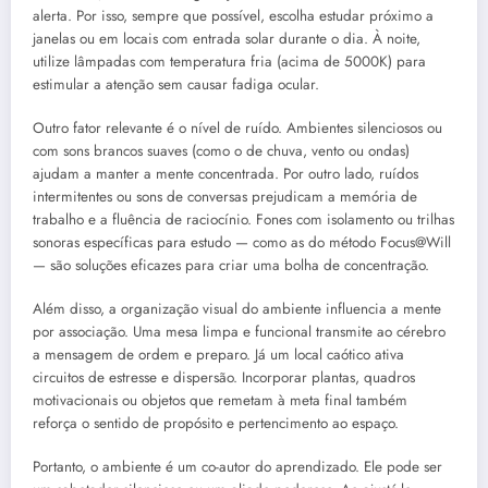
alerta. Por isso, sempre que possível, escolha estudar próximo a
janelas ou em locais com entrada solar durante o dia. À noite,
utilize lâmpadas com temperatura fria (acima de 5000K) para
estimular a atenção sem causar fadiga ocular.
Outro fator relevante é o nível de ruído. Ambientes silenciosos ou
com sons brancos suaves (como o de chuva, vento ou ondas)
ajudam a manter a mente concentrada. Por outro lado, ruídos
intermitentes ou sons de conversas prejudicam a memória de
trabalho e a fluência de raciocínio. Fones com isolamento ou trilhas
sonoras específicas para estudo — como as do método Focus@Will
— são soluções eficazes para criar uma bolha de concentração.
Além disso, a organização visual do ambiente influencia a mente
por associação. Uma mesa limpa e funcional transmite ao cérebro
a mensagem de ordem e preparo. Já um local caótico ativa
circuitos de estresse e dispersão. Incorporar plantas, quadros
motivacionais ou objetos que remetam à meta final também
reforça o sentido de propósito e pertencimento ao espaço.
Portanto, o ambiente é um co-autor do aprendizado. Ele pode ser