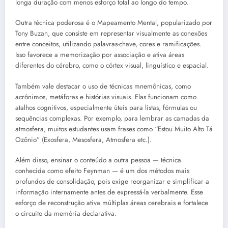
longa duração com menos esforço total ao longo do tempo.
Outra técnica poderosa é o Mapeamento Mental, popularizado por
Tony Buzan, que consiste em representar visualmente as conexões
entre conceitos, utilizando palavras-chave, cores e ramificações.
Isso favorece a memorização por associação e ativa áreas
diferentes do cérebro, como o córtex visual, linguístico e espacial.
Também vale destacar o uso de técnicas mnemônicas, como
acrônimos, metáforas e histórias visuais. Elas funcionam como
atalhos cognitivos, especialmente úteis para listas, fórmulas ou
sequências complexas. Por exemplo, para lembrar as camadas da
atmosfera, muitos estudantes usam frases como “Estou Muito Alto Tá
Ozônio” (Exosfera, Mesosfera, Atmosfera etc.).
Além disso, ensinar o conteúdo a outra pessoa — técnica
conhecida como efeito Feynman — é um dos métodos mais
profundos de consolidação, pois exige reorganizar e simplificar a
informação internamente antes de expressá-la verbalmente. Esse
esforço de reconstrução ativa múltiplas áreas cerebrais e fortalece
o circuito da memória declarativa.