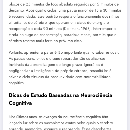
blocos de 25 minutos de foco absoluto seguidos por 5 minutos de
descanso. Após quatro ciclos, uma pausa maior de 15 a 30 minutos
é recomendada. Esse padrão respeita o funcionamento dos ritmos
ultradianos do cérebro, que operam em ciclos de energia e
recuperação a cada 90 minutos (Kleitman, 1963). Interromper a
tarefa no auge da concentração, paradoxalmente, permite que o
cérebro retorne mais forte ao próximo ciclo.
Portanto, aprender a parar é tão importante quanto saber estudar.
As pausas conscientes e o sono reparador são os alicerces
invisíveis da aprendizagem de longo prazo. Ignorá-los é
negligenciar a inteligência do próprio cérebro; respeitá-los é
ativar o ciclo virtuoso da produtividade com sustentabilidade
cognitiva.
Dicas de Estudo Baseadas na Neurociência
Cognitiva
Nos últimos anos, os avanços da neurociência cognitiva têm
lançado luz sobre os mecanismos exatos pelos quais o cérebro
aprende, memoriza, esquece e reaprende. Essas descobertas