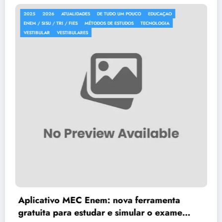
2025
2026
ATUALIDADES
DE TUDO UM POUCO
EDUCAÇAO
ENEM / SISU / TRI / FIES
ta
me