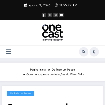
Pular
agosto 3, 2026
11:55:22 AM
para
o
conteúdo
Página inicial
De Tudo um Pouco
Governo suspende contratações do Plano Safra
De Tudo Um Pouco